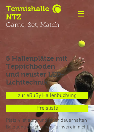
Tennishalle
NTZ
Game, Set, Match
5 Hallenplätze mit
Teppichboden
und neuster LED-
Lichttechnik
zur eBuSy Hallenbuchung
Preisliste
Platz 4 ist aufgrund einer dauerhaften
Belegung durch einen Turnverein nicht